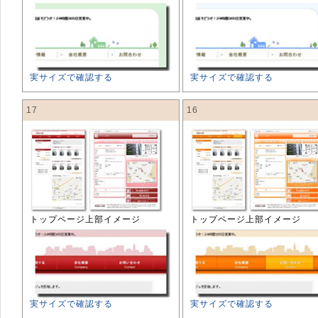
実サイズで確認する
実サイズで確認する
17
16
トップページ上部イメージ
トップページ上部イメージ
実サイズで確認する
実サイズで確認する