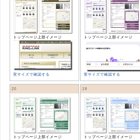
トップページ上部イメージ
トップページ上部イメージ
実サイズで確認する
実サイズで確認する
20
19
トップページ上部イメージ
トップページ上部イメージ