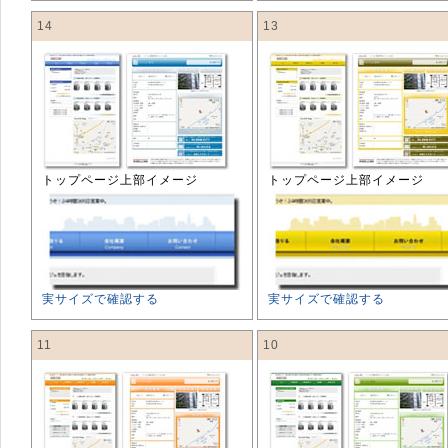
14
13
トップページ上部イメージ
トップページ上部イメージ
実サイズで確認する
実サイズで確認する
11
10