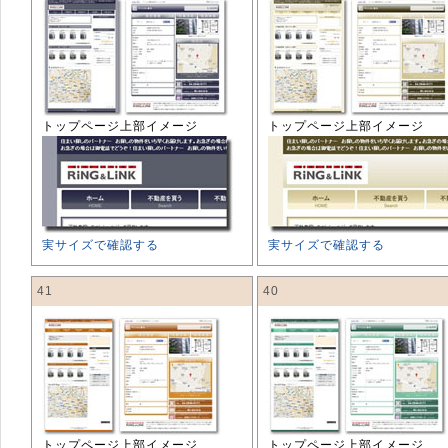
トップページ上部イメージ
トップページ上部イメージ
実サイズで確認する
実サイズで確認する
41
40
トップページ上部イメージ
トップページ上部イメージ