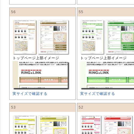
56
55
トップページ上部イメージ
トップページ上部イメージ
実サイズで確認する
実サイズで確認する
53
52