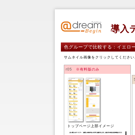
導入テ
色グループで比較する：イエロ
サムネイル画像をクリックしてください
r05
※有料版のみ
トップページ上部イメージ